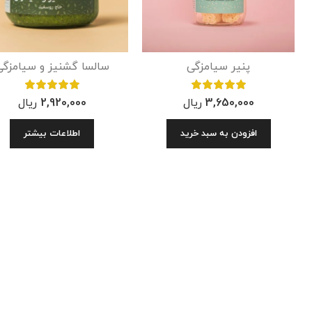
پنیر سیامزگی
سالسا گشنیز و سیامزگی
3,650,000
ریال
2,920,000
ریال
افزودن به سبد خرید
اطلاعات بیشتر