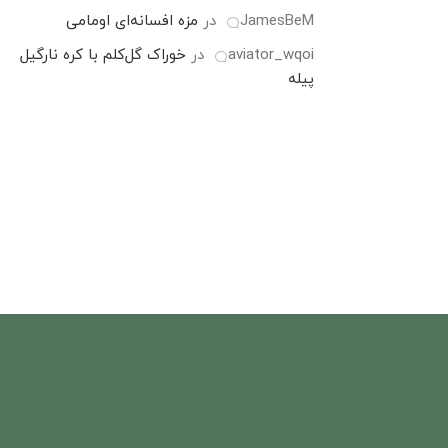
JamesBeM
در
مزه افسانه‌ای اومامی
aviator_wqoi
در
خوراک گل‌کلم با کره نارگیل
پیله