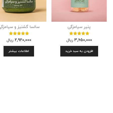
پنیر سیامزگی
سالسا گشنیز و سیامزگی
3,650,000
ریال
2,920,000
ریال
افزودن به سبد خرید
اطلاعات بیشتر