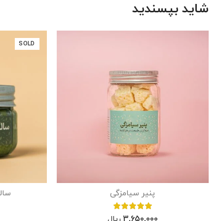
شاید بپسندید
SOLD
پنیر سیامزگی
سال
3,650,000
ریال